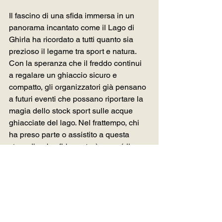
Il fascino di una sfida immersa in un 
panorama incantato come il Lago di 
Ghirla ha ricordato a tutti quanto sia 
prezioso il legame tra sport e natura.
Con la speranza che il freddo continui 
a regalare un ghiaccio sicuro e 
compatto, gli organizzatori già pensano 
a futuri eventi che possano riportare la 
magia dello stock sport sulle acque 
ghiacciate del lago. Nel frattempo, chi 
ha preso parte o assistito a questa 
straordinaria sfida porterà con sé il 
ricordo di una mattinata dove il 
ghiaccio ha saputo regalare emozioni 
pure e autentiche.