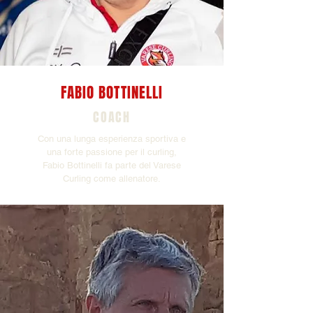
FABIO BOTTINELLI
COACH
Con una lunga esperienza sportiva e
una forte passione per il curling,
Fabio Bottinelli fa parte del Varese
Curling come allenatore.