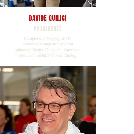
DAVIDE QUILICI
PRESIDENTE
Campione di Hockey, molto
conosciuto negli ambienti del
ghiaccio, Davide Quilici è il fondatore
e presidente di HCV Varese Curling, .