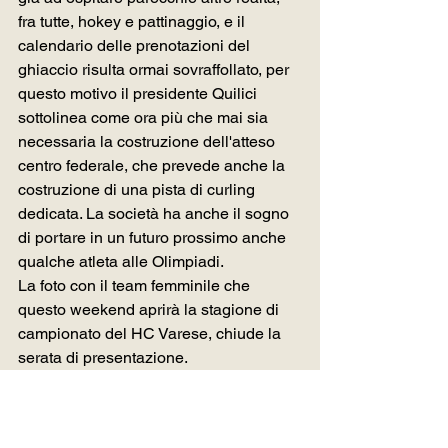
fra tutte, hokey e pattinaggio, e il 
calendario delle prenotazioni del 
ghiaccio risulta ormai sovraffollato, per 
questo motivo il presidente Quilici 
sottolinea come ora più che mai sia 
necessaria la costruzione dell'atteso 
centro federale, che prevede anche la 
costruzione di una pista di curling 
dedicata. La società ha anche il sogno 
di portare in un futuro prossimo anche 
qualche atleta alle Olimpiadi.
La foto con il team femminile che 
questo weekend aprirà la stagione di 
campionato del HC Varese, chiude la 
serata di presentazione.
Per chi fosse interessato ad 
approfondire, in home page tutte le info 
e per vedere gli articoli pubblicati dalle 