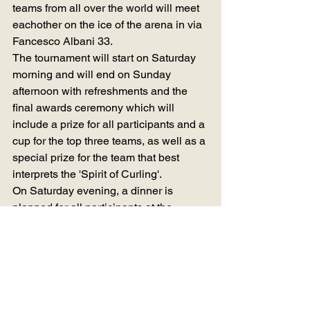
teams from all over the world will meet 
eachother on the ice of the arena in via 
Fancesco Albani 33.
The tournament will start on Saturday 
morning and will end on Sunday 
afternoon with refreshments and the 
final awards ceremony which will 
include a prize for all participants and a 
cup for the top three teams, as well as a 
special prize for the team that best 
interprets the 'Spirit of Curling'.
On Saturday evening, a dinner is 
planned for all participants at the 
UNAHOTELS, located near the arena. 
For all teams interested in participating, 
the cost of the tournament, which 
includes 4 guaranteed matches, dinner 
on Saturday evening and refreshments 
on Sunday, is 350 Euros. For further 